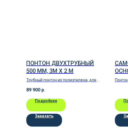
ПОНТОН ДВУХТРУБНЫЙ
САМ
500 ММ, 3М Х 2 М
ОСН
Трубный понтон из полиэтилена, для
Понтон
строительства причала. Диаметр 500
основ
89 900
р.
мм, 3м х 2 м
Подробнее
П
Заказать
З