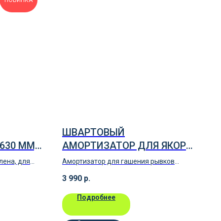
НОВИНКА
ШВАРТОВЫЙ
630 ММ,
АМОРТИЗАТОР ДЛЯ ЯКОРЯ
ПОНТОНА
лена, для
Амортизатор для гашения рывков
иаметр 630
якорных цепей
3 990
р.
Подробнее