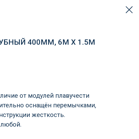
УБНЫЙ 400ММ, 6М Х 1.5М
тличие от модулей плавучести
нительно оснащён перемычками,
нструкции жесткость.
 любой.