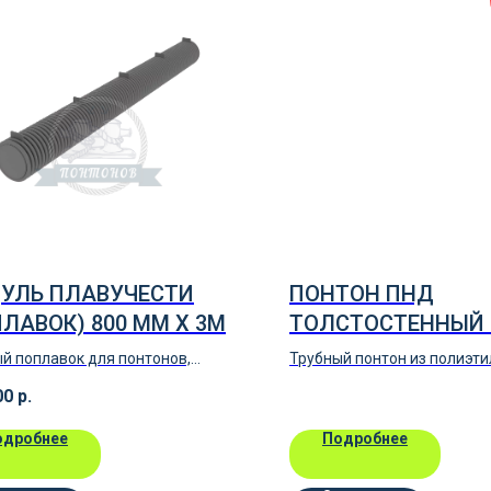
УЛЬ ПЛАВУЧЕСТИ
ПОНТОН ПНД
ЛАВОК) 800 ММ Х 3М
ТОЛСТОСТЕННЫЙ 
6М Х 2.4 М
й поплавок для понтонов,
Трубный понтон из полиэти
ов из полиэтилена
строительства причала. Д
00
р.
мм, 6м х 2.4 м
одробнее
Подробнее