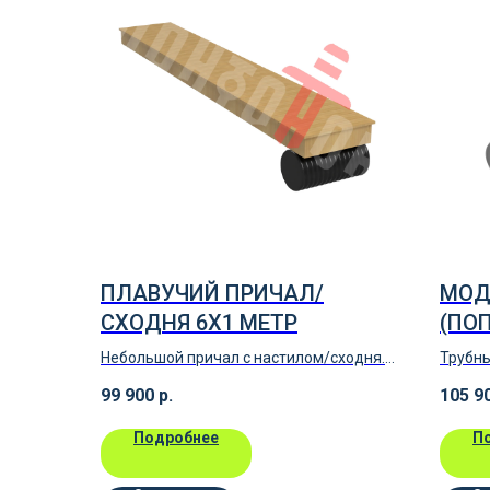
ПЛАВУЧИЙ ПРИЧАЛ/
МОД
СХОДНЯ 6Х1 МЕТР
(ПОП
Небольшой причал с настилом/сходня.
Трубны
Длина 6м, ширина 1м.
причал
99 900
р.
105 9
Подробнее
П