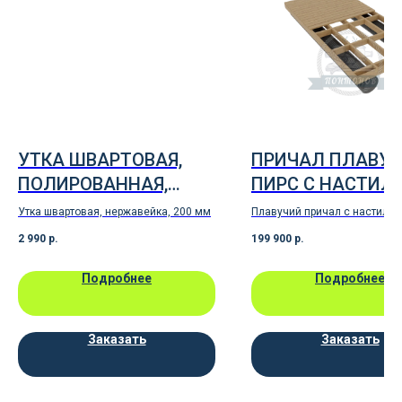
УТКА ШВАРТОВАЯ,
ПРИЧАЛ ПЛАВУ
ПОЛИРОВАННАЯ,
ПИРС С НАСТИЛ
НЕРЖАВЕЮЩАЯ
4Х2 МЕТРА
Утка швартовая, нержавейка, 200 мм
Плавучий причал с настилом
СТАЛЬ, 200 ММ
4м, ширина 2м, диаметр поп
2 990
р.
199 900
р.
400 мм
Подробнее
Подробнее
Заказать
Заказать