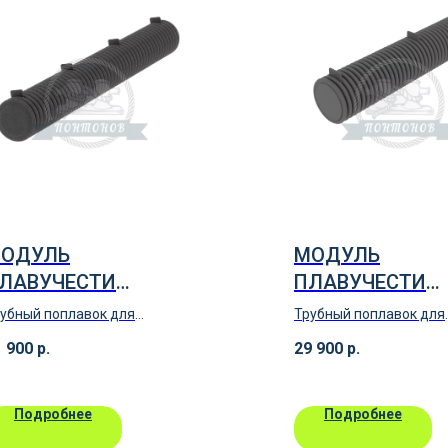
ОДУЛЬ
МОДУЛЬ
ЛАВУЧЕСТИ
ПЛАВУЧЕСТИ
ПОПЛАВОК) 400 ММ
(ПОПЛАВОК) 46
убный поплавок для
Трубный поплавок для
 4М
Х 3М
нтонов, причалов из
понтонов, причалов из
1 900
р.
29 900
р.
лиэтилена
полиэтилена ПНД
Подробнее
Подробнее