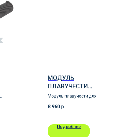
МОДУЛЬ
ПЛАВУЧЕСТИ
0 ММ
ПЛАСТИКОВЫЙ
Модуль плавучести для
"ЭКОПРОМ"
строительства понтонов,
8 960
р.
причалов
Подробнее